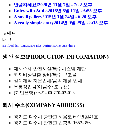
안녕하세요!
2020년 11월 7일 - 7:22 오후
Entry with Audio
2015년 5월 11일 - 6:55 오후
A small gallery
2015년 1월 24일 - 6:20 오후
A really simple entry
2014년 9월 29일 - 3:15 오후
코멘트
태그
are
food
fun
Landscape
nice
portrait
some
tags
these
생산 정보(PRODUCTION INFORMATION)
재해수해 안전시설/특수시스템 계단
화재비상탈출 장비/특수 구조물
설계제작 자문업체/금속 제품 업체
무통장입금(예금주: 조규선)
(기업은행) : 621-000770-02-013
회사 주소(COMPANY ADDRESS)
경기도 파주시 광탄면 혜음로 601번길41호
경기도 파주시 탄현면 법흥리 1652-356