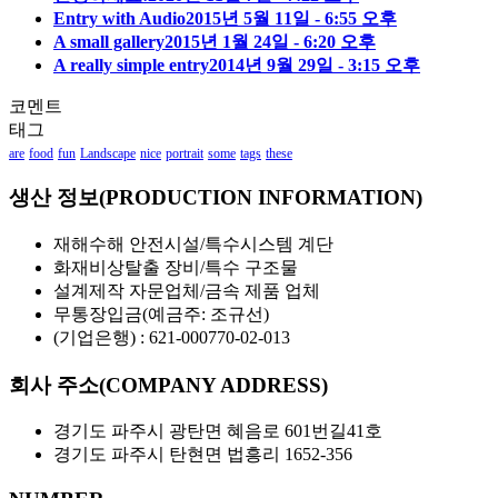
Entry with Audio
2015년 5월 11일 - 6:55 오후
A small gallery
2015년 1월 24일 - 6:20 오후
A really simple entry
2014년 9월 29일 - 3:15 오후
코멘트
태그
are
food
fun
Landscape
nice
portrait
some
tags
these
생산 정보(PRODUCTION INFORMATION)
재해수해 안전시설/특수시스템 계단
화재비상탈출 장비/특수 구조물
설계제작 자문업체/금속 제품 업체
무통장입금(예금주: 조규선)
(기업은행) : 621-000770-02-013
회사 주소(COMPANY ADDRESS)
경기도 파주시 광탄면 혜음로 601번길41호
경기도 파주시 탄현면 법흥리 1652-356