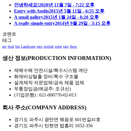
안녕하세요!
2020년 11월 7일 - 7:22 오후
Entry with Audio
2015년 5월 11일 - 6:55 오후
A small gallery
2015년 1월 24일 - 6:20 오후
A really simple entry
2014년 9월 29일 - 3:15 오후
코멘트
태그
are
food
fun
Landscape
nice
portrait
some
tags
these
생산 정보(PRODUCTION INFORMATION)
재해수해 안전시설/특수시스템 계단
화재비상탈출 장비/특수 구조물
설계제작 자문업체/금속 제품 업체
무통장입금(예금주: 조규선)
(기업은행) : 621-000770-02-013
회사 주소(COMPANY ADDRESS)
경기도 파주시 광탄면 혜음로 601번길41호
경기도 파주시 탄현면 법흥리 1652-356