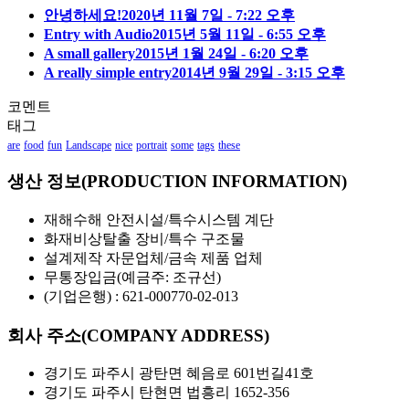
안녕하세요!
2020년 11월 7일 - 7:22 오후
Entry with Audio
2015년 5월 11일 - 6:55 오후
A small gallery
2015년 1월 24일 - 6:20 오후
A really simple entry
2014년 9월 29일 - 3:15 오후
코멘트
태그
are
food
fun
Landscape
nice
portrait
some
tags
these
생산 정보(PRODUCTION INFORMATION)
재해수해 안전시설/특수시스템 계단
화재비상탈출 장비/특수 구조물
설계제작 자문업체/금속 제품 업체
무통장입금(예금주: 조규선)
(기업은행) : 621-000770-02-013
회사 주소(COMPANY ADDRESS)
경기도 파주시 광탄면 혜음로 601번길41호
경기도 파주시 탄현면 법흥리 1652-356