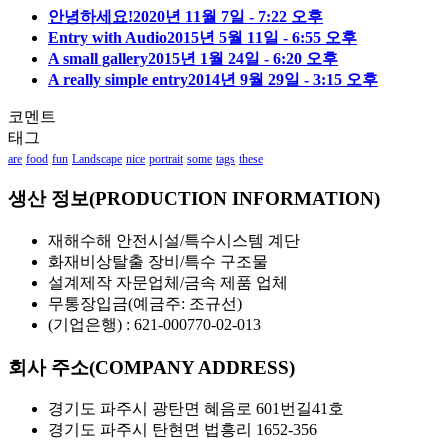
안녕하세요!
2020년 11월 7일 - 7:22 오후
Entry with Audio
2015년 5월 11일 - 6:55 오후
A small gallery
2015년 1월 24일 - 6:20 오후
A really simple entry
2014년 9월 29일 - 3:15 오후
코멘트
태그
are
food
fun
Landscape
nice
portrait
some
tags
these
생산 정보(PRODUCTION INFORMATION)
재해수해 안전시설/특수시스템 계단
화재비상탈출 장비/특수 구조물
설계제작 자문업체/금속 제품 업체
무통장입금(예금주: 조규선)
(기업은행) : 621-000770-02-013
회사 주소(COMPANY ADDRESS)
경기도 파주시 광탄면 혜음로 601번길41호
경기도 파주시 탄현면 법흥리 1652-356