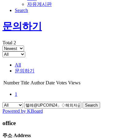
자유게시판
Search
문의하기
Total 2
All
문의하기
Number
Title
Author
Date
Votes
Views
1
Search
Powered by KBoard
office
주소 Address