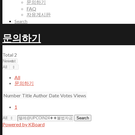
문의하기
FAQ
자유게시판
Search
문의하기
Total 2
All
문의하기
Number
Title
Author
Date
Votes
Views
1
Search
Powered by KBoard