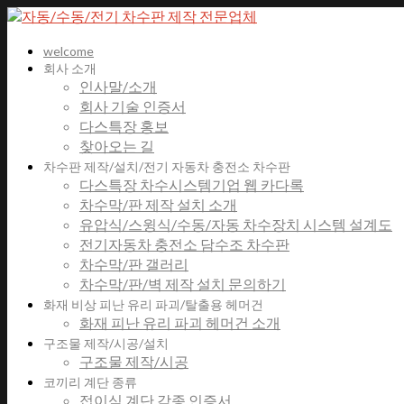
welcome
회사 소개
인사말/소개
회사 기술 인증서
다스특장 홍보
찾아오는 길
차수판 제작/설치/전기 자동차 충전소 차수판
다스특장 차수시스템기업 웹 카다록
차수막/판 제작 설치 소개
유압식/스윙식/수동/자동 차수장치 시스템 설계도
전기자동차 충전소 담수조 차수판
차수막/판 갤러리
차수막/판/벽 제작 설치 문의하기
화재 비상 피난 유리 파괴/탈출용 헤머건
화재 피난 유리 파괴 헤머건 소개
구조물 제작/시공/설치
구조물 제작/시공
코끼리 계단 종류
접이식 계단 각종 인증서