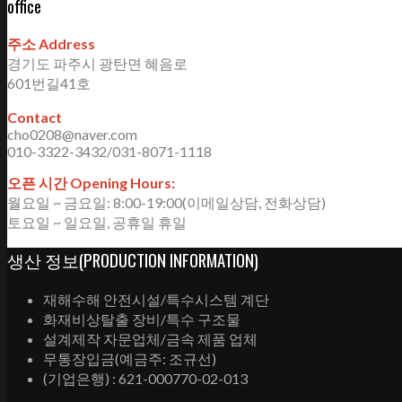
office
주소 Address
경기도 파주시 광탄면 혜음로
601번길41호
Contact
cho0208@naver.com
010-3322-3432/031-8071-1118
오픈 시간 Opening Hours:
월요일 ~ 금요일: 8:00-19:00(이메일상담, 전화상담)
토요일 ~ 일요일, 공휴일 휴일
생산 정보(PRODUCTION INFORMATION)
재해수해 안전시설/특수시스템 계단
화재비상탈출 장비/특수 구조물
설계제작 자문업체/금속 제품 업체
무통장입금(예금주: 조규선)
(기업은행) : 621-000770-02-013