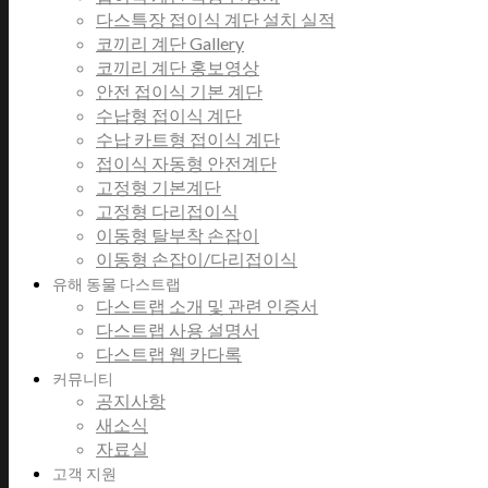
다스특장 접이식 계단 설치 실적
코끼리 계단 Gallery
코끼리 계단 홍보영상
안전 접이식 기본 계단
수납형 접이식 계단
수납 카트형 접이식 계단
접이식 자동형 안전계단
고정형 기본계단
고정형 다리접이식
이동형 탈부착 손잡이
이동형 손잡이/다리접이식
유해 동물 다스트랩
다스트랩 소개 및 관련 인증서
다스트랩 사용 설명서
다스트랩 웹 카다록
커뮤니티
공지사항
새소식
자료실
고객 지원